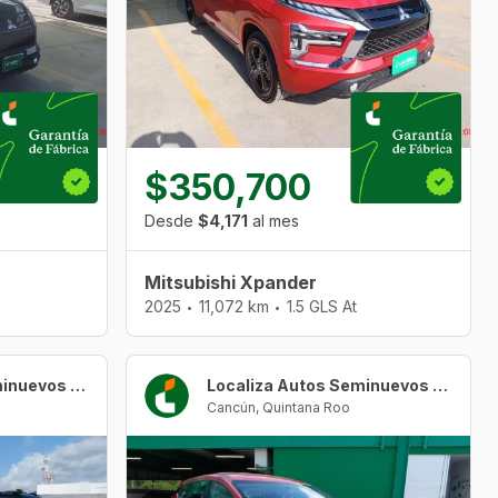
$350,700
Desde
$4,171
al mes
Mitsubishi Xpander
2025
11,072 km
1.5 GLS At
•
•
Localiza Autos Seminuevos Cancún Urban Center
Localiza Autos Seminuevos Cancún Urban Center
Cancún
,
Quintana Roo