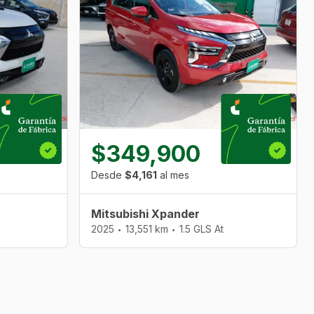
$349,900
Desde
$4,161
al mes
Mitsubishi Xpander
2025
13,551 km
1.5 GLS At
•
•