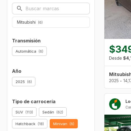
Mitsubishi
(6)
Transmisión
$34
Automática
(6)
Desde
$4,
Año
Mitsubis
2025
14,
•
2025
(6)
Tipo de carrocería
Ca
SUV
Sedán
(113)
(62)
Hatchback
Minivan
(18)
(6)