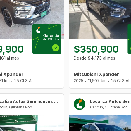
9,900
$350,900
161
al mes
Desde
$4,173
al mes
hi Xpander
Mitsubishi Xpander
171 km
1.5 GLS At
2025
11,507 km
1.5 GLS At
•
•
•
Localiza Autos Seminuevos Cancún Urban Center
ncún
,
Quintana Roo
Cancún
,
Quintana Roo