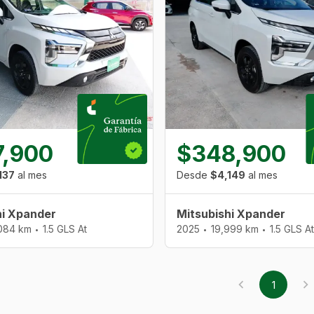
7,900
$348,900
137
al mes
Desde
$4,149
al mes
hi Xpander
Mitsubishi Xpander
084 km
1.5 GLS At
2025
19,999 km
1.5 GLS At
•
•
•
1