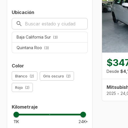
Ubicación
Baja California Sur
(3)
Quintana Roo
(3)
$34
Color
Desde
$4,
Blanco
Gris oscuro
(2)
(2)
Mitsubis
Rojo
(2)
2025
24,
•
Kilometraje
11K
24K+