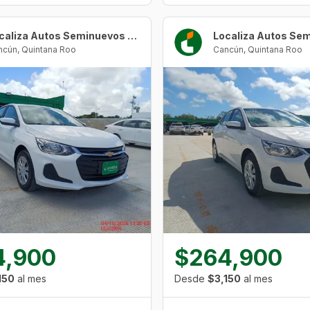
Localiza Autos Seminuevos Cancún Urban Center
ncún
,
Quintana Roo
Cancún
,
Quintana Roo
4,900
$264,900
150
al mes
Desde
$3,150
al mes