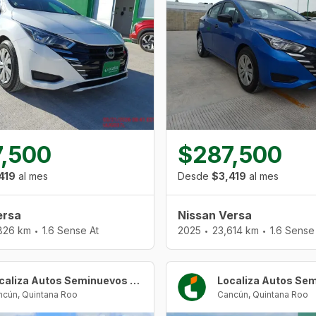
,500
$287,500
419
al mes
Desde
$3,419
al mes
ersa
Nissan Versa
826 km
1.6 Sense At
2025
23,614 km
1.6 Sense
•
•
•
Localiza Autos Seminuevos Cancún Urban Center
ncún
,
Quintana Roo
Cancún
,
Quintana Roo