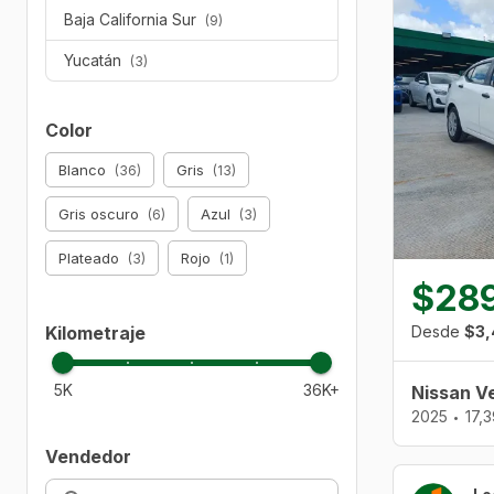
Baja California Sur
(9)
Yucatán
(3)
Color
Blanco
Gris
(36)
(13)
Gris oscuro
Azul
(6)
(3)
Plateado
Rojo
(3)
(1)
$28
Kilometraje
Desde
$3,
5K
36K+
Nissan V
2025
17,
•
Vendedor