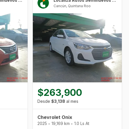
Localiza Autos Seminuevos Cancún Urban Center
Localiza Autos Seminuevos Cancún Urban Center
Cancún
,
Quintana Roo
$263,900
Desde
$3,138
al mes
Chevrolet Onix
2025
19,169 km
1.0 Ls At
•
•