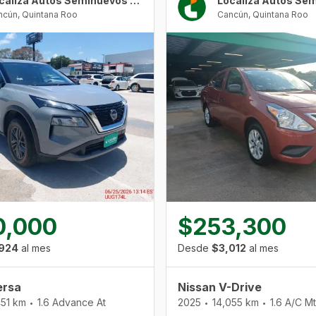
Localiza Autos Seminuevos Cancún Urban Center
ncún
,
Quintana Roo
Cancún
,
Quintana Roo
0,000
$253,300
924
al mes
Desde
$3,012
al mes
ersa
Nissan V-Drive
451 km
1.6 Advance At
2025
14,055 km
1.6 A/C Mt
•
•
•