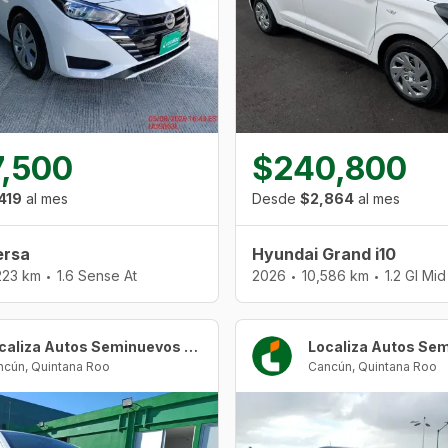
,500
$240,800
419
al mes
Desde
$2,864
al mes
ersa
Hyundai Grand i10
223 km
1.6 Sense At
2026
10,586 km
1.2 Gl Mi
•
•
•
Localiza Autos Seminuevos Cancún Urban Center
ncún
,
Quintana Roo
Cancún
,
Quintana Roo