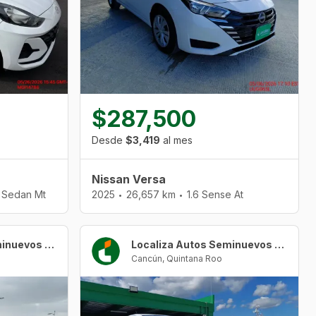
$287,500
Desde
$3,419
al mes
Nissan Versa
d Sedan Mt
2025
26,657 km
1.6 Sense At
•
•
Localiza Autos Seminuevos Cancún Urban Center
Localiza Autos Seminuevos Cancún Urban Center
Cancún
,
Quintana Roo