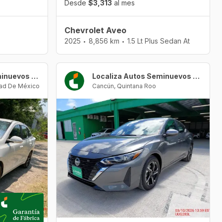
Desde
$3,313
al mes
Chevrolet Aveo
2025
8,856 km
1.5 Lt Plus Sedan At
•
•
Localiza Autos Seminuevos CDMX - Santa Fe
Localiza Autos Seminuevos Cancún Urban Center
ad De México
Cancún
,
Quintana Roo