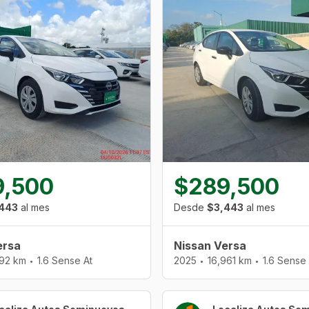
9,500
$289,500
443
al mes
Desde
$3,443
al mes
ersa
Nissan Versa
392 km
1.6 Sense At
2025
16,961 km
1.6 Sense 
•
•
•