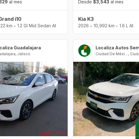
329
al mes
Desde
$3,543
al mes
Grand i10
Kia K3
722 km
1.2 Gl Mid Sedan At
2026
10,992 km
1.6 L At
•
•
•
caliza Guadalajara
dalajara
,
Jalisco
Ciudad De México
,
Ciud