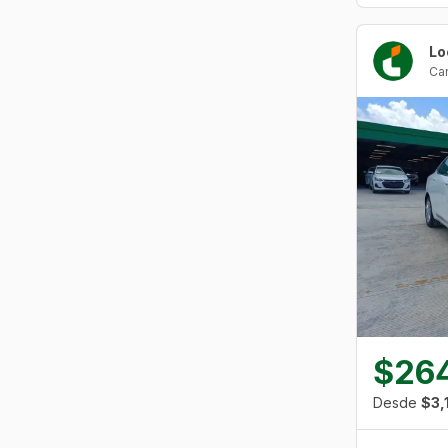
Ca
$26
Desde
$3,