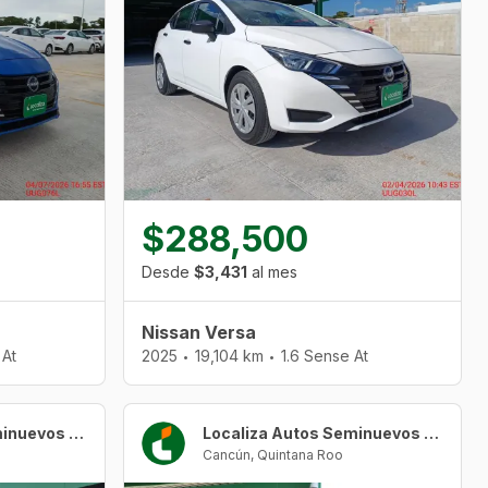
$288,500
Desde
$3,431
al mes
Nissan Versa
 At
2025
19,104 km
1.6 Sense At
•
•
Localiza Autos Seminuevos Cancún Urban Center
Localiza Autos Seminuevos Cancún Urban Center
Cancún
,
Quintana Roo