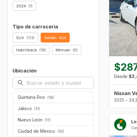
2024
(1)
Tipo de carrocería
SUV
Sedán
(113)
(62)
Hatchback
Minivan
(18)
(6)
$287
Ubicación
Desde
$3,
Nissan V
Quintana Roo
(18)
2025
24,
•
Jalisco
(11)
Nuevo León
(11)
Ca
Ciudad de México
(10)