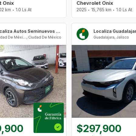
t Onix
Chevrolet Onix
102 km
1.0 Ls At
2025
15,765 km
1.0 Ls At
•
•
•
Localiza Autos Seminuevos CDMX - Santa Fe
Localiza Guadalaja
Ciudad De México
,
Ciudad De México
Guadalajara
,
Jalisco
9,900
$297,900